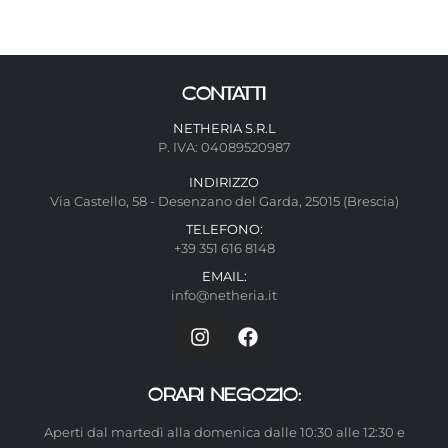
CONTATTI
NETHERIA S.R.L
P. IVA: 04089520987
INDIRIZZO
Via Castello, 58 - Desenzano del Garda, 25015 (Brescia)
TELEFONO:
+39 351 616 8148
EMAIL:
info@netheria.it
ORARI NEGOZIO:
Aperti dal martedì alla domenica dalle 10:30 alle 12:30 e