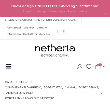
Nuovi design
UNICI ED ESCLUSIVI
ogni settimana!
Scopri il catalogo di idee regalo by Netheria :)
SPEDIZIONE GRATUITA PER ORDINI SUPERIORI A 50€
Contattaci
Wishlist
Carrello
Chi Siamo
Contattaci
Accesso
0
CASA
SHOP
COMPLEMENTI D'ARREDO
,
PORTATUTTO
,
ANIMALI
,
PORTAPENNE
,
ANIMALI LOW POLY
PORTAPENNE LOWPOLY BASSOTTO