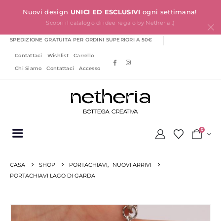
Nuovi design
UNICI ED ESCLUSIVI
ogni settimana!
Scopri il catalogo di idee regalo by Netheria :)
SPEDIZIONE GRATUITA PER ORDINI SUPERIORI A 50€
Contattaci
Wishlist
Carrello
Chi Siamo
Contattaci
Accesso
0
CASA
SHOP
PORTACHIAVI
,
NUOVI ARRIVI
PORTACHIAVI LAGO DI GARDA