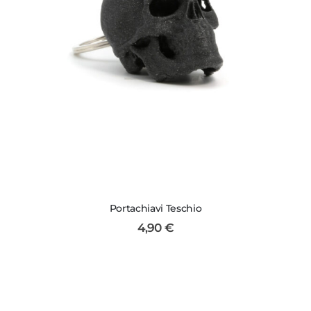
Portachiavi Teschio
4,90
€