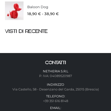
Baloon Dog
18,90
€
-
38,90
€
VISTI DI RECENTE
CONTATTI
NETHERIA S.R.L
P. IVA: 04089520987
INDIRIZZO
Via Castello, 58 - Desenzano del Garda, 25015 (Brescia)
TELEFONO:
+39 351 616 8148
EMAIL: